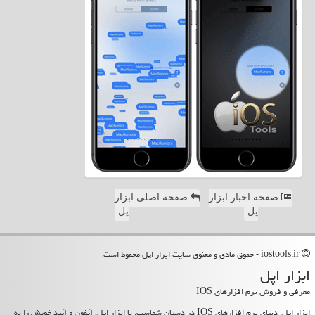
صفحه اخبار ابزار
صفحه اصلی ابزار
پل
پل
iostools.ir - حقوق مادی و معنوی سایت ابزار اپل محفوظ است
ابزار اپل
معرفی و فروش نرم افزارهای IOS
ابزار اپل: دنیای نرم افزارهای IOS در دستان شماست. با ابزار اپل، آیفون و آیپد خویش را به