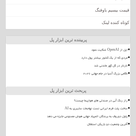
قیمت بیسیم باوفنگ
کوتاه کننده لینک
پربیننده ترین ابزار پل
اپل از OpenAI شکایت نمود
مردی که از یک کشور بیشتر پول دارد
تارتار در گل گهر ماندنی شد
ناکامی بزرگ آسیا در جام جهانی ۲۰۲۶
پربحث ترین ابزار پل
راز رنگ آبی در صندلی های هواپیما چیست؟
ساخت پلت فرم ایرانی تست تهاجمات سایبری به AI
پاول دوروف به برندگان المپیاد جهانی هوش مصنوعی جایزه می دهد
آخرین وضعیت دو بازیکن استقلال