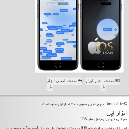
صفحه اخبار ابزار
صفحه اصلی ابزار
پل
پل
iostools.ir - حقوق مادی و معنوی سایت ابزار اپل محفوظ است
ابزار اپل
معرفی و فروش نرم افزارهای IOS
ابزار اپل: دنیای نرم افزارهای IOS در دستان شماست. با ابزار اپل، آیفون و آیپد خویش را به