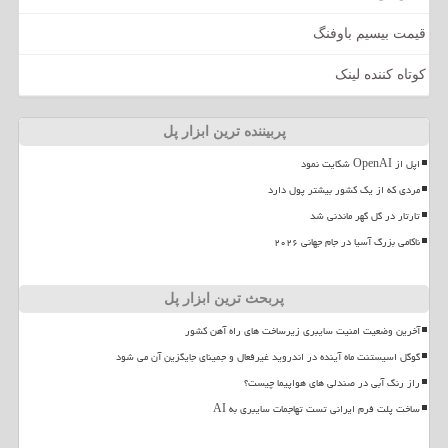
قیمت بیسیم باوفنگ
کوتاه کننده لینک
پربیننده ترین ابزار پل
اپل از OpenAI شکایت نمود
مردی که از یک کشور بیشتر پول دارد
تارتار در گل گهر ماندنی شد
ناکامی بزرگ آسیا در جام جهانی ۲۰۲۶
پربحث ترین ابزار پل
آخرین وضعیت امنیت سایبری زیرساخت های راه آهن کشور
گوگل اسیستنت ماه آینده در اندروید غیرفعال و جمینای جایگزین آن می شود
راز رنگ آبی در صندلی های هواپیما چیست؟
ساخت پلت فرم ایرانی تست تهاجمات سایبری به AI