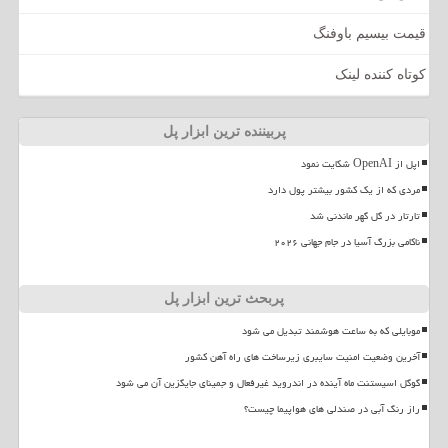
قیمت بیسیم باوفنگ
کوتاه کننده لینک
پربیننده ترین ابزار پل
اپل از OpenAI شکایت نمود
مردی که از یک کشور بیشتر پول دارد
تارتار در گل گهر ماندنی شد
ناکامی بزرگ آسیا در جام جهانی ۲۰۲۶
پربحث ترین ابزار پل
موبایلی که به ساعت هوشمند تبدیل می شود
آخرین وضعیت امنیت سایبری زیرساخت های راه آهن کشور
گوگل اسیستنت ماه آینده در اندروید غیرفعال و جمینای جایگزین آن می شود
راز رنگ آبی در صندلی های هواپیما چیست؟