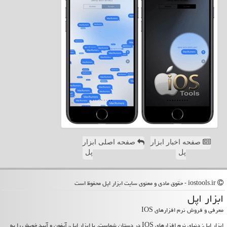
صفحه اخبار ابزار
صفحه اصلی ابزار
پل
پل
iostools.ir - حقوق مادی و معنوی سایت ابزار اپل محفوظ است
ابزار اپل
معرفی و فروش نرم افزارهای IOS
ابزار اپل: دنیای نرم افزارهای IOS در دستان شماست. با ابزار اپل، آیفون و آیپد خویش را به