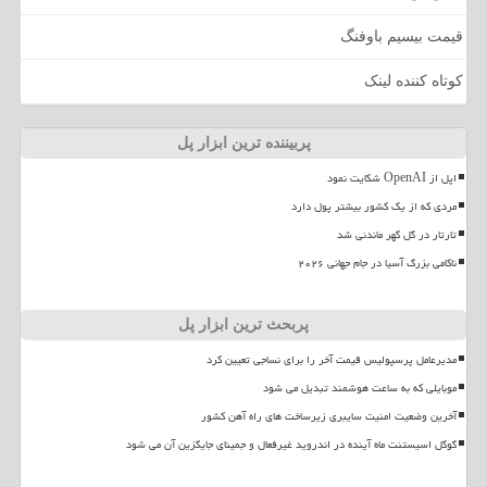
قیمت بیسیم باوفنگ
کوتاه کننده لینک
پربیننده ترین ابزار پل
اپل از OpenAI شکایت نمود
مردی که از یک کشور بیشتر پول دارد
تارتار در گل گهر ماندنی شد
ناکامی بزرگ آسیا در جام جهانی ۲۰۲۶
پربحث ترین ابزار پل
مدیرعامل پرسپولیس قیمت آخر را برای نساجی تعیین کرد
موبایلی که به ساعت هوشمند تبدیل می شود
آخرین وضعیت امنیت سایبری زیرساخت های راه آهن کشور
گوگل اسیستنت ماه آینده در اندروید غیرفعال و جمینای جایگزین آن می شود