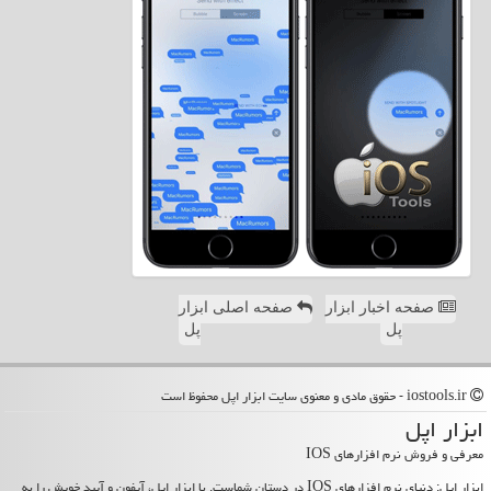
صفحه اخبار ابزار
صفحه اصلی ابزار
پل
پل
iostools.ir - حقوق مادی و معنوی سایت ابزار اپل محفوظ است
ابزار اپل
معرفی و فروش نرم افزارهای IOS
ابزار اپل: دنیای نرم افزارهای IOS در دستان شماست. با ابزار اپل، آیفون و آیپد خویش را به