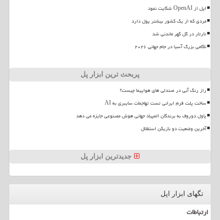
اپل از OpenAI شکایت نمود
مردی که از یک کشور بیشتر پول دارد
تارتار در گل گهر ماندنی شد
ناکامی بزرگ آسیا در جام جهانی ۲۰۲۶
پربحث ترین ابزار پل
راز رنگ آبی در صندلی های هواپیما چیست؟
ساخت پلت فرم ایرانی تست تهاجمات سایبری به AI
پاول دوروف به برندگان المپیاد جهانی هوش مصنوعی جایزه می دهد
آخرین وضعیت دو بازیکن استقلال
جدیدترین ابزار پل
تگهای ابزار اپل
ارتباطات