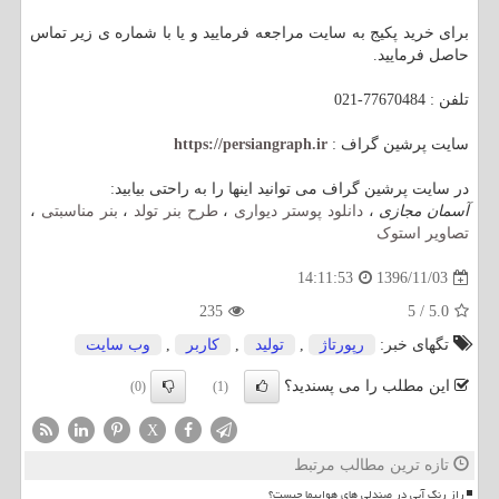
برای خرید پکیج به سایت مراجعه فرمایید و یا با شماره ی زیر تماس
حاصل فرمایید.
تلفن : 77670484-021
سایت پرشین گراف :
https://persiangraph.ir
در سایت پرشین گراف می توانید اینها را به راحتی بیابید:
آسمان مجازی
،
دانلود پوستر دیواری
،
طرح بنر تولد
،
بنر مناسبتی
،
تصاویر استوک
1396/11/03
14:11:53
235
5
/
5.0
تگهای خبر:
رپورتاژ
,
تولید
,
كاربر
,
وب سایت
این مطلب را می پسندید؟
(0)
(1)
X
تازه ترین مطالب مرتبط
راز رنگ آبی در صندلی های هواپیما چیست؟