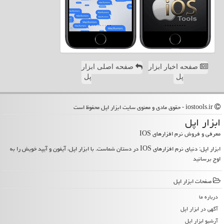
صفحه اخبار ابزار
صفحه اصلی ابزار
پل
پل
iostools.ir - حقوق مادی و معنوی سایت ابزار اپل محفوظ است
ابزار اپل
معرفی و فروش نرم افزارهای IOS
ابزار اپل: دنیای نرم افزارهای IOS در دستان شماست. با ابزار اپل، آیفون و آیپد خویش را به
اوج برسانید
صفحات ابزار اپل
درباره ما
آگهی در ابزار اپل
آرشیو ابزار اپل