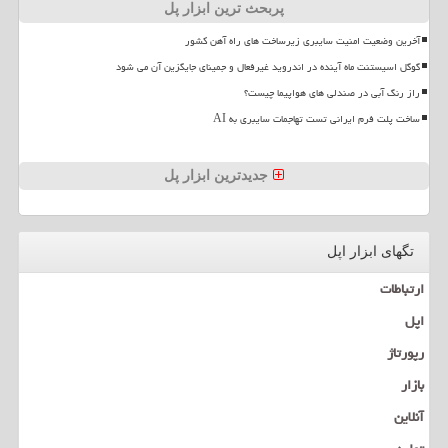
پربحث ترین ابزار پل
آخرین وضعیت امنیت سایبری زیرساخت های راه آهن کشور
گوگل اسیستنت ماه آینده در اندروید غیرفعال و جمینای جایگزین آن می شود
راز رنگ آبی در صندلی های هواپیما چیست؟
ساخت پلت فرم ایرانی تست تهاجمات سایبری به AI
جدیدترین ابزار پل
تگهای ابزار اپل
ارتباطات
اپل
رپورتاژ
بازار
آنلاین