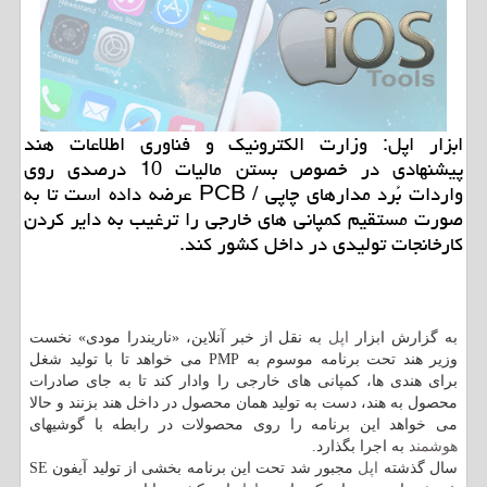
ابزار اپل: وزارت الكترونیك و فناوری اطلاعات هند
پیشنهادی در خصوص بستن مالیات 10 درصدی روی
واردات بُرد مدارهای چاپی / PCB عرضه داده است تا به
صورت مستقیم كمپانی های خارجی را ترغیب به دایر كردن
كارخانجات تولیدی در داخل كشور كند.
به گزارش ابزار
اپل
به نقل از خبر آنلاین، «ناریندرا مودی» نخست
وزیر هند تحت برنامه موسوم به PMP می خواهد تا با تولید شغل
برای هندی ها، كمپانی های خارجی را وادار كند تا به جای صادرات
محصول به هند، دست به تولید همان محصول در داخل هند بزنند و حالا
می خواهد این برنامه را روی محصولات در رابطه با گوشیهای
هوشمند
به اجرا بگذارد.
سال گذشته
اپل
مجبور شد تحت این برنامه بخشی از تولید آیفون SE