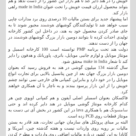
خویش را در هند دایر كند تا هم
بازار
این كشور را از دست ندهد و هم
بتواند محصول ارزان قیمت خویش را تحت عنوان made in India راهی
بازار
كند.
اما پیشنهاد جدید برای بستن مالیات 10 درصدی روی برد مدارات چاپی
سبب خواهد شد تا تولیدكنندگان گوشیهای
هوشمند
مجبور شوند تا به
جای صادر كردن محصول خود به هند، در داخل این كشور كارخانه
تولیدی احداث كرده تا بتوانند دومین
بازار
بزرگ گوشیهای
هوشمند
در
جهان را از دست ندهند.
دولت هند تحت برنامه PMP توانسته است 100 كارخانه اسمبل و
مونتاژ موبایل و لوازم جانبی موبایل، باتری، پاوربانك و هدفون را دایر
كند تا شعار make in India محقق شود.
سال گذشته 134 میلیون گوشی در هند به فروش رسید كه بعنوان
دومین
بازار
بزرگ جهان بعد از چین پتانسیل بالایی برای تجارت انواع
موبایل را در خود دارد و بنابراین كمپانی های خارجی نمی توانند چشم
خویش را از این
بازار
پرسود ببندند و به ناچار با آن همكاری خواهند
كرد.
فاكسكان بعنوان اسمبلر اصلی آیفون و هم كمپانی اوپوی چین هر
كدام كارخانه مونتاژ گوشی موبایل در هند دایر كرده اند و حتی
سامسونگ
هم با همكاری lava در این كشور در بخش آی تی دست به
مونتاژ قطعات روی PCB زده است.
البته بر مبنای پروتكل های سازمان جهانی تجارت، هند قادر به بستن
مالیات بر رویه روی واردات نیست و هفته گذشته چین، آمریكا و
كانادا به این كشور درباره مالیات اضافی روی واردات و مطرح كردن