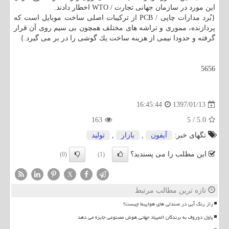
این مورد در سازمان جهانی تجارت / WTO اخطار دادند.
{بُرد مدارات چاپی / PCB از تركیبات اصلی ساخت موبایل است كه
پردازنده، مموری و تراشه های مختلف همچون بی سیم روی آن قرار
گرفته و حدودا نیمی از هزینه ساخت یك گوشی را در بر می گیرد.}
5656
1397/01/13
16:45:44
163
5
/
5.0
تگهای خبر:
آیفون
,
بازار
,
تولید
این مطلب را می پسندید؟
(0)
(1)
X
تازه ترین مطالب مرتبط
راز رنگ آبی در صندلی های هواپیما چیست؟
پاول دوروف به برندگان المپیاد جهانی هوش مصنوعی جایزه می دهد