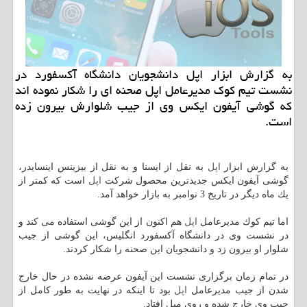
به گزارش ابزار اپل دانشجویان دانشگاه آكسفورد در
نشست تیم كوك مدیرعامل اپل صحنه ای را شكار نموده اند
كه گوشی آیفون ایكس وی از جیب شلوارش بیرون زده
است.
به گزارش ابزار
اپل
به نقل از ایسنا و به نقل از بیزینس اینسایدر،
گوشی آیفون ایكس جدیدترین محصول شركت
اپل
است كه كمتر از
یك ماه دیگر در تاریخ 3 نوامبر به بازار خواهد آمد.
اما تیم كوك مدیرعامل
اپل
هم اكنون از این گوشی استفاده می كند و
در نشست وی در دانشگاه آكسفورد انگلیس، این گوشی از جیب
شلوار او بیرون زد و دانشجویان این صحنه را شكار كردند.
در تمام زمان برگزاری نشست این آیفون عرضه نشده در حال خارج
شدن از جیب مدیرعامل
اپل
بود تا اینكه در نهایت به طور كامل از
جیب وی خارج شده و روی مبل افتاد.