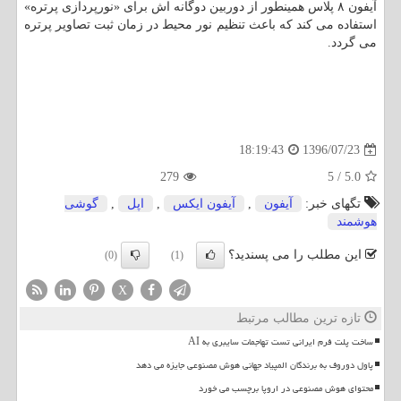
آیفون ۸ پلاس همینطور از دوربین دوگانه اش برای «نورپردازی پرتره»
استفاده می كند كه باعث تنظیم نور محیط در زمان ثبت تصاویر پرتره
می گردد.
1396/07/23
18:19:43
279
5
/
5.0
تگهای خبر:
آیفون
,
آیفون ایكس
,
اپل
,
گوشی
هوشمند
این مطلب را می پسندید؟
(0)
(1)
X
تازه ترین مطالب مرتبط
ساخت پلت فرم ایرانی تست تهاجمات سایبری به AI
پاول دوروف به برندگان المپیاد جهانی هوش مصنوعی جایزه می دهد
محتوای هوش مصنوعی در اروپا برچسب می خورد