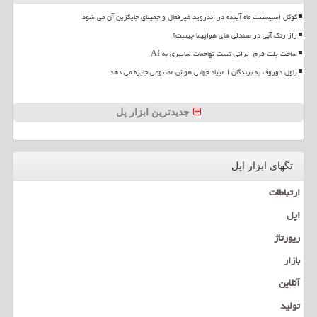
گوگل اسیستنت ماه آینده در اندروید غیرفعال و جمینای جایگزین آن می شود
راز رنگ آبی در صندلی های هواپیما چیست؟
ساخت پلت فرم ایرانی تست تهاجمات سایبری به AI
پاول دوروف به برندگان المپیاد جهانی هوش مصنوعی جایزه می دهد
جدیدترین ابزار پل
تگهای ابزار اپل
ارتباطات
اپل
رپورتاژ
بازار
آنلاین
تولید