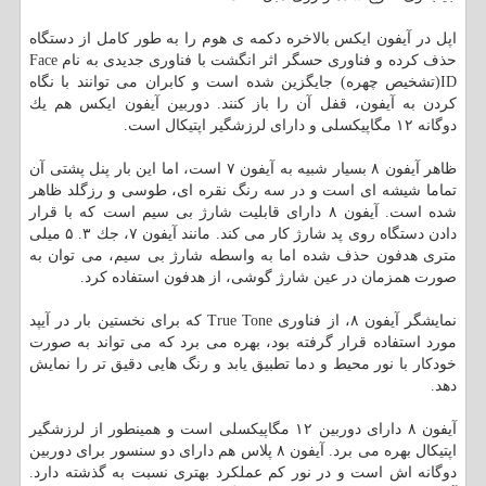
اپل در آیفون ایكس بالاخره دكمه ی هوم را به طور كامل از دستگاه
حذف كرده و فناوری حسگر اثر انگشت با فناوری جدیدی به نام Face
ID(تشخیص چهره) جایگزین شده است و كابران می توانند با نگاه
كردن به آیفون، قفل آن را باز كنند. دوربین آیفون ایكس هم یك
دوگانه ۱۲ مگاپیكسلی و دارای لرزشگیر اپتیكال است.
ظاهر آیفون ۸ بسیار شبیه به آیفون ۷ است، اما این بار پنل پشتی آن
تماما شیشه ای است و در سه رنگ نقره ای، طوسی و رزگلد ظاهر
شده است. آیفون ۸ دارای قابلیت شارژ بی سیم است كه با قرار
دادن دستگاه روی پد شارژ كار می كند. مانند آیفون ۷، جك ۳. ۵ میلی
متری هدفون حذف شده اما به واسطه شارژ بی سیم، می توان به
صورت همزمان در عین شارژ گوشی، از هدفون استفاده كرد.
نمایشگر آیفون ۸، از فناوری True Tone كه برای نخستین بار در آیپد
مورد استفاده قرار گرفته بود، بهره می برد كه می تواند به صورت
خودكار با نور محیط و دما تطبیق یابد و رنگ هایی دقیق تر را نمایش
دهد.
آیفون ۸ دارای دوربین ۱۲ مگاپیكسلی است و همینطور از لرزشگیر
اپتیكال بهره می برد. آیفون ۸ پلاس هم دارای دو سنسور برای دوربین
دوگانه اش است و در نور كم عملكرد بهتری نسبت به گذشته دارد.