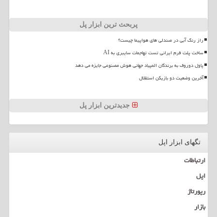
پربحث ترین ابزار پل
راز رنگ آبی در صندلی های هواپیما چیست؟
ساخت پلت فرم ایرانی تست تهاجمات سایبری به AI
پاول دوروف به برندگان المپیاد جهانی هوش مصنوعی جایزه می دهد
آخرین وضعیت دو بازیکن استقلال
جدیدترین ابزار پل
تگهای ابزار اپل
ارتباطات
اپل
رپورتاژ
بازار