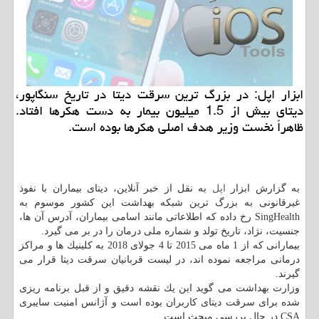
ابزار اپل: در بزرگ ترین سرقت دیتا در تاریخ سنگاپور،
دیتای بیش از 1.5 میلیون بیمار به دست هكرها افتاد.
ظاهراً نخست وزیر هدف اصلی هكرها بوده است.
به گزارش ابزار
اپل
به نقل از خبر آنلاین، دیتای بیماران با نفوذ
غیرقانونی به بزرگ ترین شبكه بهداشت این كشور موسوم به
SingHealth رخ داده كه اطلاعاتی مانند اسامی بیماران، آدرس آن ها،
جنسیت، نژاد، تاریخ تولد و شماره ملی درمان را در بر می گیرد.
بیمارانی كه از 1 ماه می 2015 تا 4 جولای 2018 به كلینیك ها و مراكز
درمانی مراجعه نموده اند، در لیست قربانیان سرقت دیتا قرار می
گیرند.
وزارت بهداشت می گوید این یك نقشه دقیق و از قبل برنامه ریزی
شده برای سرقت دیتای كاربران بوده است و آژانس امنیت سایبری
CSA در حال بررسی مبحث است.