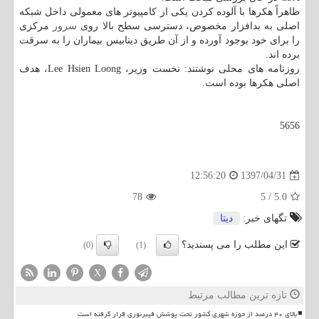
ظاهراً هكرها با آلوده كردن یكی از كامپیوتر های معمولی داخل شبكه
اصلی به بدافزار مخصوص، دسترسی سطح بالا روی
سرور
مركزی
را برای خود بوجود آورده و از آن طریق دیتابیس بیماران را به سرقت
برده اند.
روزنامه های محلی نوشتند: نخست وزیر، Lee Hsien Loong، هدف
اصلی هكرها بوده است.
5656
1397/04/31
12:56:20
78
5
/
5.0
تگهای خبر:
دیتا
این مطلب را می پسندید؟
(0)
(1)
X
تازه ترین مطالب مرتبط
بالای ۴۰ درصد از حوزه شهری کشور تحت پوشش فیبرنوری قرار گرفته است