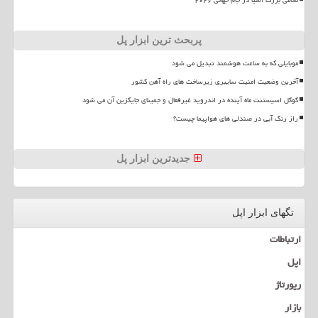
ناکامی بزرگ آسیا در جام جهانی ۲۰۲۶
پربحث ترین ابزار پل
موبایلی که به ساعت هوشمند تبدیل می شود
آخرین وضعیت امنیت سایبری زیرساخت های راه آهن کشور
گوگل اسیستنت ماه آینده در اندروید غیرفعال و جمینای جایگزین آن می شود
راز رنگ آبی در صندلی های هواپیما چیست؟
جدیدترین ابزار پل
تگهای ابزار اپل
ارتباطات
اپل
رپورتاژ
بازار