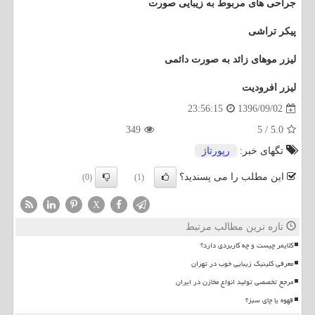
جراحی های مربوط به زیبایی صورت
پیکر تراشی
لیزر موهای زائد به صورت دائمی
لیزر افرودیت
1396/09/02
23:56:15
349
5
/
5.0
تگهای خبر:
رپورتاژ
این مطلب را می پسندید؟
(0)
(1)
X
تازه ترین مطالب مرتبط
کلایمر چیست و چه کاربردی دارد؟
معرفی کلینیک زیبایی خوب در تهران
مرجع تخصصی تولید انواع مخازن در ایران
قهوه یا چای سبز؟