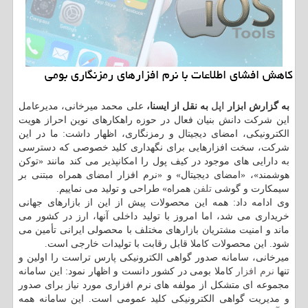
كاهش افشای اطلاعات با نرم افزارهای رمزنگاری بومی
به گزارش ابزار
اپل
به نقل از ایسنا،
علی محمد میرخانی، مدیرعامل
این شرکت دانش بنیان فعال در حوزه راهکارهای نوین احراز هویت
الکترونیکی، امضای دیجیتال و رمزنگاری، اظهار داشت: ما در این
شرکت، سخت افزارهایی برای نگهداری کلید خصوصی که دسترسی
به دارایی های موجود در کیف پول را امکانپذیر می کند مانند «توکن
هوشمند»، «امضای دیجیتال» و «نرم افزار امضای همراه مبتنی بر
سیمکارت و گوشی
تلفن
همراه» طراحی و تولید می نماییم.
وی ادامه داد: همه این محصولات پیش از این از بازارهای جهانی
خریداری می شد، اما امروز با تولید داخلی آنها، ارز در کشور می
ماند و امنیت مشتریان بازارهای مختلف با محصولی ایرانی تأمین می
شود. این محصولات کاملا قابل رقابت با تولیدات خارجی است.
میرخانی، سامانه صدور گواهی الکترونیکی پارس تراست را اولین و
تنها
نرم افزار
کاملا بومی در کشور دانست و اظهار نمود: این سامانه
مجموعه ای متشکل از مولفه های نرم افزاری مورد نیاز برای صدور
و مدیریت گواهی الکترونیکی کلید عمومی است. این سامانه همه