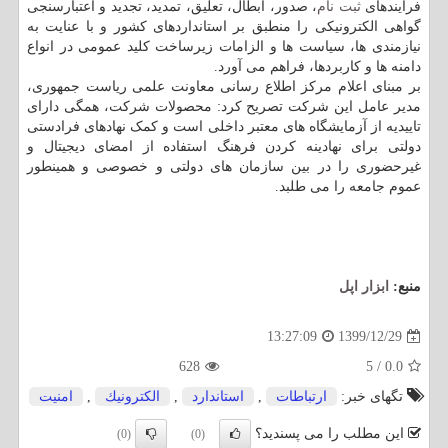
فرآیندهای
ثبت نام
، صدور، ابطال، تعلیق، تمدید، تجدید و اعتبارسنجی
گواهی الکترونیکی را منطبق بر استانداردهای کشور و با عنایت به
نیازمندی ها، سیاست ها و الزامات زیرساخت کلید عمومی در انواع
دامنه ها و کاربردها، فراهم می آورد.
بر مبنای اعلام مرکز اطلاع رسانی معاونت علمی ریاست جمهوری،
مدیر عامل این شرکت تصریح کرد: محصولات شرکت، همگی دارای
تاییدیه از آزمایشگاه های معتبر داخلی است و کمک نهادهای فرادستی
دولتی برای نهادینه کردن فرهنگ استفاده از امضای دیجیتال و
غیرحضوری را در بین سازمان های دولتی و خصوصی و همینطور
عموم جامعه را می طلبد.
منبع:
ابزار اپل
1399/12/29
13:27:09
628
5
/
0.0
تگهای خبر:
ارتباطات
,
استاندارد
,
الكترونیك
,
امنیت
این مطلب را می پسندید؟
(0)
(0)