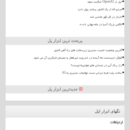
اپل از OpenAI شکایت نمود
مردی که از یک کشور بیشتر پول دارد
تارتار در گل گهر ماندنی شد
ناکامی بزرگ آسیا در جام جهانی ۲۰۲۶
پربحث ترین ابزار پل
آخرین وضعیت امنیت سایبری زیرساخت های راه آهن کشور
گوگل اسیستنت ماه آینده در اندروید غیرفعال و جمینای جایگزین آن می شود
راز رنگ آبی در صندلی های هواپیما چیست؟
ساخت پلت فرم ایرانی تست تهاجمات سایبری به AI
جدیدترین ابزار پل
تگهای ابزار اپل
ارتباطات