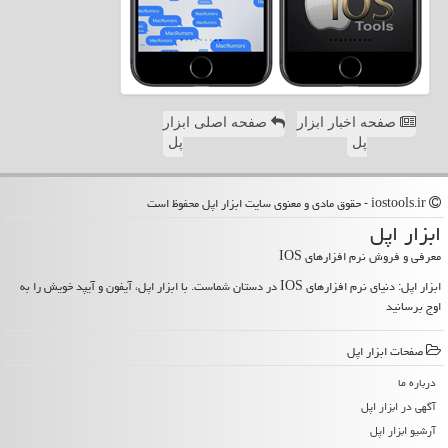
صفحه اخبار ابزار
صفحه اصلی ابزار
پل
پل
iostools.ir - حقوق مادی و معنوی سایت ابزار اپل محفوظ است
ابزار اپل
معرفی و فروش نرم افزارهای IOS
ابزار اپل: دنیای نرم افزارهای IOS در دستان شماست. با ابزار اپل، آیفون و آیپد خویش را به
اوج برسانید
صفحات ابزار اپل
درباره ما
آگهی در ابزار اپل
آرشیو ابزار اپل