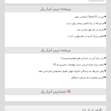
پربیننده ترین ابزار پل
اپل از OpenAI شکایت نمود
مردی که از یک کشور بیشتر پول دارد
تارتار در گل گهر ماندنی شد
ناکامی بزرگ آسیا در جام جهانی ۲۰۲۶
پربحث ترین ابزار پل
راز رنگ آبی در صندلی های هواپیما چیست؟
ساخت پلت فرم ایرانی تست تهاجمات سایبری به AI
پاول دوروف به برندگان المپیاد جهانی هوش مصنوعی جایزه می دهد
آخرین وضعیت دو بازیکن استقلال
جدیدترین ابزار پل
تگهای ابزار اپل