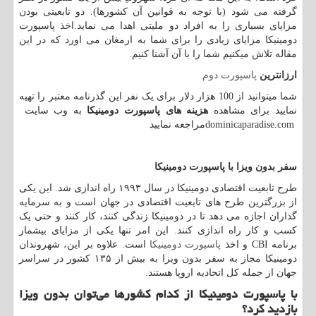
گرفته می شود (با توجه به قوانین آن کشورها). دو تابعیتی بودن
مزایای بسیاری را به افراد دو ملیتی اهدا می نماید.اخذ پاسپورت
دومینیکا مزایای زیادی را برای شما به ارمغان می اورد که در این
مقاله تلاش میکنیم شما را با آن آشنا کنیم.
ارزانترین
پاسپورت دوم
شما میتوانید از 100 هزار دلار برای یک نفر این گذرنامه معتبر را تهیه
نمایید برای مشاهده
هزینه های پاسپورت دومینیکا
به وب سایت
dominicaparadise.com
مراجعه نمایید
سفر بدون ویزا با پاسپورت دومینیکا
طرح تابعیت اقتصادی دومینیکا در سال ۱۹۹۳ راه اندازی شد. این یکی
از بزرگترین طرح های تابعیت اقتصادی در جهان است و به سرمایه
گذاران اجازه می دهد تا در دومینیکا زندگی کنند، کار کنند و حتی یک
کسب و کار راه اندازی کنند. این امر تنها یکی از مزایای بیشمار
برنامه
CBI
و اخذ
پاسپورت دومینیکا
است. علاوه بر این، شهروندان
دومینیکا مجاز به سفر بدون ویزا به بیش از ۱۳۵ کشور در سراسر
جهان از جمله کل اتحادیه اروپا هستند.
با پاسپورت دومینیکا از کدام کشورها می‌توان بدون ویزا
بازدید کرد؟