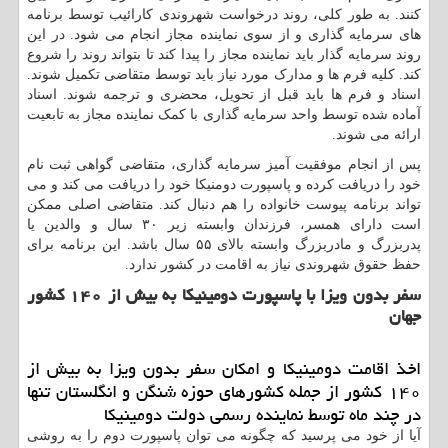
کنند. به طور کلی، روند درخواست شهروندی کارائیب توسط برنامه
های سرمایه گذاری و از سوی نماینده مجاز انجام می شود. در این
روند سرمایه گذار باید نماینده مجاز را پیدا کند تا بتواند روند را شروع
کند. کلیه فرم ها و مدارک مورد نیاز باید توسط متقاضی تکمیل شوند.
اسناد و فرم ها باید قبل از تحویل، محضری و ترجمه شوند. اسناد
آماده شده توسط واحد سرمایه گذاری با کمک نماینده مجاز به تابعیت
ارائه می شوند.
پس از انجام موفقیت آمیز سرمایه گذاری، متقاضی گواهی ثبت نام
خود را دریافت کرده و پاسپورت دومنیکا خود را دریافت می کند و می
تواند برنامه پیوست خانواده را هم دنبال کند. متقاضی اصلی ممکن
است دارای همسر، فرزندان وابسته زیر ۳۰ سال و والدین یا
پدربزرگ و مادربزرگ وابسته بالای ۵۵ سال باشد. این برنامه برای
حفظ حقوق شهروندی نیاز به اقامت در کشور ندارد.
سفر بدون ویزا با پاسپورت دومینیکا به بیش از
۱۴۰
کشور
جهان
اخذ اقامت دومینیکا و امکان سفر بدون ویزا به بیش از
۱۴۰ کشور از جمله کشورهای حوزه شنگن و انگلستان تنها
در چند ماه توسط نماینده رسمی دولت دومینیکا
آیا از خود می پرسید که چگونه می توان پاسپورت دوم را به روشی