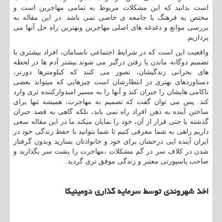
است بدانید که این مشکلات مربوط به تمامی مهاجرین است و
مختص به فرهنگ یا جامعه ی خاصی نمی باشد. در این مقاله به
بررسی موانع و دغدغه های اصلی مهاجرین وبهترین راه حل آنها می
پردازیم.
واقعیت این است که در شرایط اجتماعی نابسامان، افراد بیشتری با
تصمیم دوگانه ماندن یا رفتن درگیر می شوند.بیشتر آدم ها در لحظه
های بحرانی زندگیشان، تصور می کنند که کیلومترها دورتر،
دستاوردهای بهتری در انتظارشان است چیزهایی که میتواند بعضی
ناکامی هایشان را جبران کند و آنها را به مسیر امیدوارکننده تری وارد
کند. پس می توان گفت که تصمیم به مهاجرت، همیشه تنها برای
ساختن آینده به ذهن افراد راه نمی یابد، بلکه گاهی به قصد جبران
گذشته یا حتی فرار از آن، خود را نمایان میکند.ما در این مقاله سعی
داریم راهی به شما معرفی کنیم تا شما بتوانید با حفظ زندگی خود در
ایران آینده ایی درخشان برای خود و خانوادتان بسازید وبدون گرفتار
شدن در کلاف سر در گم مشکلات ،مهاجرت را پشت سر بگذارید و
صاحب پاسپورتی معتبر و زندگی موفق تری گردید.
اخذ شهروندی توسط سرمایه گذاری دومینیکا