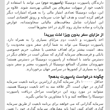
دارندگان پاسپورت دومینیکا
)
پاسپورت دوم
(
می توانند با استفاده از
تابعیت خود از سهولت سفرهای بین المللی بهره‌مند شوند. علاوه بر
این، دولت دومینیکا تعدادی امتیاز مالی را به همراه امتیازات دیگر
فراهم کرده است و هدف آنها جذب سرمایه و رونق اقتصادی است.
این امتیازات شامل معافیت‌های مالیاتی سخاوتمندانه، عوارض
واردات و ساده سازی روند کاری در اخذ مجوزها است.
از مزایای سفر بدون ویزا لذت ببرید
!
اخذ پاسپورت و
تابعیت دوم
مزایای بسیاری را به همراه دارد.
پاسپورت دومینکا می تواند به شما آزادی سفر بدون محدودیت را
بدهد. امنیت بیشتر برای اهداف شخصی یا شغلی، حریم خصوصی
بانکی و فرصت‌های سرمایه گذاری که ممکن است در جاهای دیگر در
دسترس نباشد با استفاده از پاسپورت دومینیکا در دسترس هستند!
شهروندان مشترک المنافع دومینیکا از پاسپورت معتبر و سفر بدون
ویزا به بسیاری از کشورها در سراسر جهان برخوردارند.
چگونه درخواست پاسپورت بدهم؟
حداقل ۱۰۰۰۰۰ دلار سرمایه گذاری ارزانترین برنامه تابعیت سرمایه
گذاری در جهان است. اگر علاقه مند به اخذ تابعیت دومنیکا هستید،
میتوانید در مورد روند این درخواست مراحل دریافت پاسپورت
دومینیکا را مطالعه کنید و یا با مشاورین ما تماس بگیرید.
سرمایه گذارانی که می خواهند برای برنامه تابعیت از طریق سرمایه
گذاری اقدام کنند، ابتدا باید معیارهای سرمایه گذاری خود را تعیین