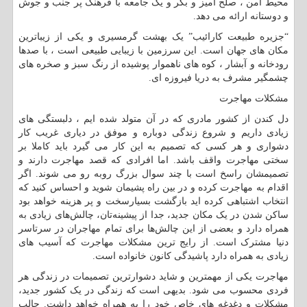
محیط امن ، صلح آمیز و بکر و یک جامعه با فرهنگ پر جنب و جوش
و دوستانه ارائه می دهد.
“
جزیره طبیعت کارائیب” یک بهشت گرمسیری و یکی از زیباترین
مکان های جهان است. این سرزمین با زیبایی طبیعی است ، با صدها
رودخانه و آبشار ، کوه های ناهموار پوشیده از رنگ سبز و صخره های
چشمگیر مشرف به دریا فیروزه ای.
مشکلات مهاجرت
دل کندن از کشور مادری که در آن متولد شده ایم ، دلبستگی های
زیادی داریم و شروع زندگی دوباره و موفق در دیاری غریب کار
دشواری و هر کسی که تصمیم به این کار می گیرد باید کاملا بر
سختی مهاجرت واقف باشد. اما افرادی که قصد مهاجرت دارند و
تصمیمشان راسخ است با چند سوال بزرگ روبه رو می شوند. اگر
اقدام به مهاجرت کرده و در بین راه پشیمان شوید و احساس کنید که
انتخاب اشتباهی کرده اید بازگشت بسیارسخت و پر هزینه خواهد بود
ساکن شدن در یک مکان جدید، جدا از پیشینه‌تان، چالش‌های زیادی به
همراه دارد و بعضی از این چالش‌ها برای تمام مهاجران در سرتاسر
دنیا مشترک است. از رایج ترین مشکلات مهاجرت که آسیب های
زیادی به همراه دارد پاشیدگی کانون خانواده است.
مهاجرت یکی از مهمترین و شاید دشوارترین تصمیمات در زندگی هر
فردی محسوب می شود. بدیهی است که زندگی در یک کشور جدید،
مشکلات و دغدغه های خاص خود را به همراه خواهد داشت. جالب