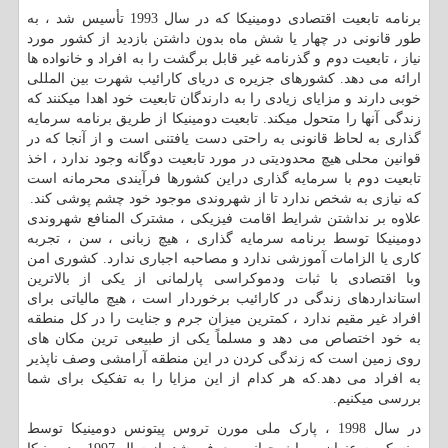
برنامه تابعیت اقتصادی دومینیکا که در سال 1993 تأسیس شد ، به
طور قانونی در چهار یا شش ماه بدون داشتن بازدید از کشور مورد
نیاز ، تابعیت دوم و گذرنامه غیر قابل برگشت را به افراد و خانواده ها
ارائه می دهد. کشورهای جزیره ی دریای کارائیب شهرت بین المللی
خوبی دارند و مزایای زیادی را به دارندگان تابعیت خود اهدا میکنند که
زندگی آنها را متحول میکند. تابعیت دومینیکا از طریق برنامه سرمایه
گذاری به لحاظ قانونی به راحتی دست یافتنی است و از آنجا که در
قوانین محلی هیچ محدودیتی در مورد تابعیت دوگانه وجود ندارد ، اخذ
تابعیت دوم با سرمایه گذاری دراین کشورها فرآیندی محرمانه است
که نیازی به شخص ندارد تا از شهروندی موجود خود چشم پوشی کند.
علاوه بر نداشتن شرایط اقامت فیزیکی ، مشترک المنافع شهروندی
دومینیکا توسط برنامه سرمایه گذاری ، هیچ زبانی ، سن ، تجربه
کاری یا الزامات آموزشی ندارد و مصاحبه اجباری ندارد. کشوری امن
وبا اقتصادی با ثبات ودموکراسی پارلمانی از یکی از بالاترین
استانداردهای زندگی در کارائیب برخوردار است ، هیچ مالیاتی برای
افراد غیر مقیم ندارد ، کمترین میزان جرم و جنایت را در کل منطقه
به خود اختصاص می دهد و مسلماً یکی از طبیعی ترین مکان های
روی زمین است که زندگی کردن در این منطقه آرامشی وصف ناپذیر
به افراد می دهد.که هر کدام از این مزایا را به تفکیک برای شما
بررسی میکنیم.
در سال 1998 ، پارک ملی مورن تروس پیتونس دومینیکا توسط