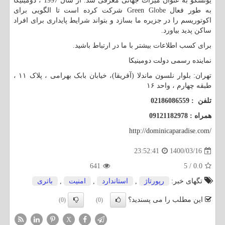
یونسکو به عنوان میراث جهانی معرفی شد. از سال 1997 ، دومینیکا
به طور فعال
Green Globe
شرکت کرده است تا الگویی برای
اکوتوریسم را در جزیره ما بسازد و بتواند شرایط پایداری برای افراد
ساکن پدید بیاورد.
برای کسب اطلاعات بیشتر با ما در ارتباط باشید.
نماینده رسمی دولت دومینیکا
تهران: بلوار نلسون ماندلا (آفریقا)، خیابان بابک بهرامی ، پلاک ١١ ،
طبقه چهارم ، واحد ١۶
تلفن
02186086559 :
همراه
09121182978 :
http://dominicaparadise.com/
1400/03/16
23:52:41
641
5
/
0.0
تگهای خبر:
رپورتاژ
,
استاندارد
,
امنیت
,
باتری
این مطلب را می پسندید؟
(0)
(0)
X