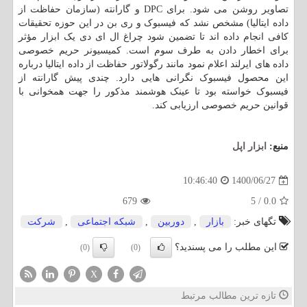
تصاویر روشن می شود. برای DPC و گارانته (سازمان حفاظت از
داده ایتالیا) مشخص نشد که فیسبوک و ری بن در این حوزه تحقیقات
کافی انجام داده اند تا تضمین شود چراغ ال ای دی یک ابزار مؤثر
برای اخطار دادن به طرف سوم است. کمیسیونر حریم خصوصی
داده های ایرلند اعلام نمود مانند رگولاتور حفاظت از داده ایتالیا درباره
این محصول فیسبوک نگرانی هایی دارد. چندی پیش گارانته از
فیسبوک خواسته بود تا عینک هوشمند مذکور را جهت همخوانی با
قوانین حریم خصوصی ارزیابی کند.
منبع:
ابزار اپل
1400/06/27
10:46:40
679
5
/
0.0
تگهای خبر:
بازار
,
دوربین
,
شبكه اجتماعی
,
شركت
این مطلب را می پسندید؟
(0)
(0)
X
تازه ترین مطالب مرتبط