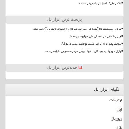
ناکامی بزرگ آسیا در جام جهانی ۲۰۲۶
پربحث ترین ابزار پل
گوگل اسیستنت ماه آینده در اندروید غیرفعال و جمینای جایگزین آن می شود
راز رنگ آبی در صندلی های هواپیما چیست؟
ساخت پلت فرم ایرانی تست تهاجمات سایبری به AI
پاول دوروف به برندگان المپیاد جهانی هوش مصنوعی جایزه می دهد
جدیدترین ابزار پل
تگهای ابزار اپل
ارتباطات
اپل
رپورتاژ
بازار