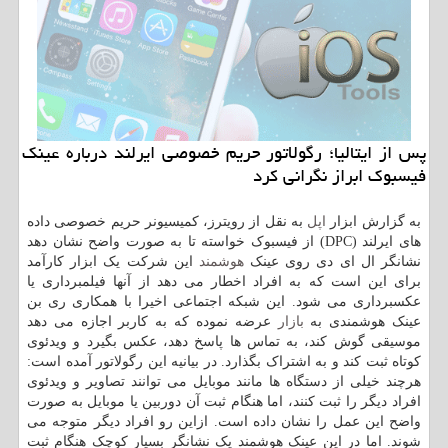
پس از ایتالیا؛ رگولاتور حریم خصوصی ایرلند درباره عینک
فیسبوک ابراز نگرانی کرد
به گزارش ابزار
اپل
به نقل از رویترز، کمیسیونر حریم خصوصی داده
های ایرلند (DPC) از فیسبوک خواسته تا به صورت واضح نشان دهد
نشانگر ال ای دی روی عینک
هوشمند
این شرکت یک ابزار کارآمد
برای این است که به افراد اخطار می دهد از آنها فیلمبرداری یا
عکسبرداری می شود. این شبکه اجتماعی اخیرا با همکاری ری بن
عینک هوشمندی به
بازار
عرضه نموده که به کاربر اجازه می دهد
موسیقی گوش کند، به تماس ها پاسخ دهد، عکس بگیرد و ویدئوی
کوتاه ثبت کند و به اشتراک بگذارد. در بیانیه این رگولاتور آمده است:
هرچند خیلی از دستگاه ها مانند موبایل می توانند تصاویر و ویدئوی
افراد دیگر را ثبت کنند، اما هنگام ثبت آن دوربین یا موبایل به صورت
واضح این عمل را نشان داده است. ازاین رو افراد دیگر متوجه می
شوند. اما در این عینک هوشمند یک نشانگر بسیار کوچک هنگام ثبت